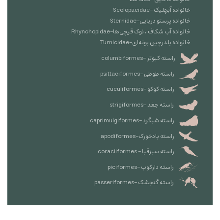
خانواده آبچلیک -Scolopacidae
خانواده پرستو دریایی-Sternidae
خانواده آب شکاف ، نوک قیچی‌ها-Rhynchopidae
خانواده بلدرچين بوته‌ای-Turnicidae
راسته کبوتر -columbiformes
راسته طوطی -psittaciformes
راسته کوکو -cuculiformes
راسته جغد -strigiformes
راسته شبگرد -caprimulgiformes
راسته بادخورک-apodiformes
راسته سبزقبا - coraciiformes
راسته دارکوب -piciformes
راسته گنجشک -passeriformes