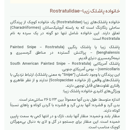
خانواده پاشلک زیبا-Rostratulidae
خانواده پاشلک‌های زیبا (Rostratulidae) یک خانواده کوچک از پرندگان
ساحلی رنگارنگ است که به راسته آبچلیک‌سانان (Charadriiformes)
تعلق دارند. این خانواده شامل تنها دو گونه در یک سرده به نام
Rostratula است:
پاشلک زیبا یا پاشلک رنگین (Painted Snipe - Rostratula
benghalensis) - پراکنش گسترده در مناطق گرمسیری و
نیمه‌گرمسیری دنیای قدیم.
پاشلک آمریکایی (South American Painted Snipe - Rostratula
semicollaris) - بومی آمریکای جنوبی.
این پرندگان با وجود نامشان ("Snipe" به معنی پاشلک)، ارتباط نزدیکی با
پاشلک‌های واقعی (از خانواده Scolopacidae) ندارند و از نظر ظاهری و
رفتاری تفاوت‌های قابل توجهی دارند.
ویژگی‌های کلیدی خانواده پاشلک زیبا:
اندازه متوسط: طول بدن آنها معمولاً بین 23 تا 26 سانتی‌متر است.
بدن گرد و فشرده: آنها بدنی گرد و فشرده با گردن کوتاه و پاهای نسبتاً
کوتاه دارند.
منقار بلند و خمیده: منقار آنها بلند، نازک و در انتها کمی به سمت پایین
خمیده است. این منقار برای جستجو در گل و لای به دنبال بی‌مهرگان
کوچک مناسب است.