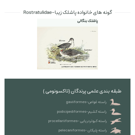
گونه های خانواده پاشلک زیبا-Rostratulidae
پاشلک بنگالی
طبقه بندی علمی پرندگان (تاکسونومی )
راسته غواص-gaviiformes
راسته کشیم-podicipediformes
راسته کبوتردریایی -procellariiformes
راسته پلیکان -pelecaniformes