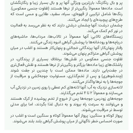
پر و بال رنگارنگ: بارزترین ویژگی آنها پر و بال بسیار زیبا و رنگارنگشان
است. ماده‌ها معمولاً رنگین‌تر از نرها هستند (تفاوت جنسی معکوس).
رنگ‌ها شامل ترکیبی از قهوه‌ای، سیاه، سفید، طلایی و مسی است که
طرح‌های پیچیده‌ای را ایجاد می‌کنند.
چشمان درشت: آنها چشمان درشتی دارند که به نظر می‌رسد به فعالیت
در نور کم کمک می‌کند.
زیستگاه‌های تالابی: آنها معمولاً در تالاب‌ها، مرداب‌ها، حاشیه‌های
دریاچه‌ها و رودخانه‌ها با پوشش گیاهی انبوه زندگی می‌کنند.
رفتار پنهان‌کار: آنها پرندگانی خجالتی و پنهان‌کار هستند و اغلب در میان
پوشش گیاهی متراکم پنهان می‌شوند.
تفاوت جنسی معکوس در نقش‌ها: برخلاف بسیاری از پرندگان، در
پاشلک‌های زیبا ماده‌ها بزرگتر و رنگین‌تر از نرها هستند و نقش فعال‌تری
در جفت‌یابی دارند. ماده‌ها ممکن است با چندین نر جفت شوند
(چندشوهری) و پس از تخم‌گذاری، مسئولیت جوجه‌کشی و مراقبت از
جوجه‌ها را به نرها واگذار می‌کنند.
لانه‌سازی نزدیک به آب: آنها لانه‌های کم عمقی را روی زمین در نزدیکی آب
می‌سازند و معمولاً 2 تا 4 تخم می‌گذارند.
جوجه‌های زودرس: جوجه‌ها پس از خروج از تخم پوشیده از کرک هستند
و می‌توانند به سرعت راه بروند و به دنبال غذا بگردند، اما برای مدتی
توسط نر مراقبت می‌شوند.
پرواز کوتاه و سنگین: پرواز آنها معمولاً کوتاه و سنگین است و اغلب در
صورت احساس خطر ناگهانی از میان پوشش گیاهی بلند بلند می‌شوند.