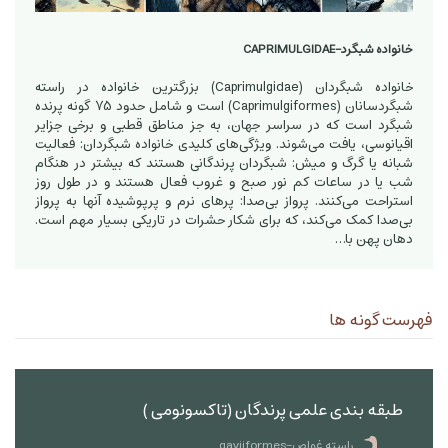
خانواده شبگرد-CAPRIMULGIDAE
خانواده شبگردان (Caprimulgidae) بزرگترین خانواده در راسته
شبگردسانان (Caprimulgiformes) است و شامل حدود 75 گونه پرنده
شبگرد است که در سراسر جهان، به جز مناطق قطبی و برخی جزایر
اقیانوسی، یافت می‌شوند. ویژگی‌های کلیدی خانواده شبگردان: فعالیت
شبانه یا گرگ و میش: شبگردان پرندگانی هستند که بیشتر در هنگام
شب یا در ساعات کم نور صبح و غروب فعال هستند و در طول روز
استراحت می‌کنند. پرواز بی‌صدا: پرهای نرم و پرپوشیده آنها به پرواز
بی‌صدا کمک می‌کند، که برای شکار حشرات در تاریکی بسیار مهم است.
دهان پهن با…
فهرست گونه ها
طبقه بندی علمی پرندگان (تاکسونومی )
راسته غواص-gaviiformes