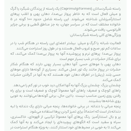
راسته شبگردسانان (Caprimulgiformes) یک راسته از پرندگان شبگرد یا گرگ
و میش فعال است که به خاطر پرواز بی‌صدا، دهان پهن و اغلب پرهای
استتارآمیزشان شناخته می‌شوند. این راسته شامل حدود 100 گونه در 5
خانواده مختلف است که در سراسر جهان، به جز مناطق قطبی و برخی جزایر
اقیانوسی، یافت می‌شوند.
ویژگی‌های کلی راسته شبگردسانان:
فعالیت شبانه یا گرگ و میش: بیشتر اعضای این راسته در هنگام شب یا در
ساعات کم نور صبح و غروب فعال هستند و در طول روز استراحت می‌کنند.
پرواز بی‌صدا: پرهای نرم و پرپوشیده آنها به پرواز بی‌صدا کمک می‌کند، که
برای شکار حشرات در شب بسیار مهم است.
دهان پهن با موهای حسی: آنها دهان بسیار پهنی دارند که هنگام شکار
حشرات در پرواز مانند یک تور عمل می‌کند. بسیاری از گونه‌ها دارای موهای
حسی بلند (ریش) در اطراف دهان خود هستند که به آنها در گرفتن حشرات
کمک می‌کند.
چشمان بزرگ: چشمان بزرگ آنها به آنها امکان دید خوب در نور کم را می‌دهد.
پاهای کوچک و ضعیف: پاهای آنها معمولاً کوچک و ضعیف است و برای راه
رفتن روی زمین مناسب نیست. با این حال، برخی گونه‌ها می‌توانند به خوبی
روی شاخه‌ها بنشینند.
پنجه میانی با دندانه: در برخی خانواده‌ها، پنجه میانی دارای یک دندانه یا لبه
دندانه‌دار است که احتمالاً برای تمیز کردن پرها استفاده می‌شود.
پر و بال استتارآمیز: رنگ پرهای آنها معمولاً ترکیبی از قهوه‌ای، خاکستری،
سیاه و سفید است که الگوهای پیچیده‌ای را ایجاد می‌کند و به آنها کمک
می‌کند تا به خوبی در محیط‌های خود استتار کنند، به ویژه هنگام استراحت در