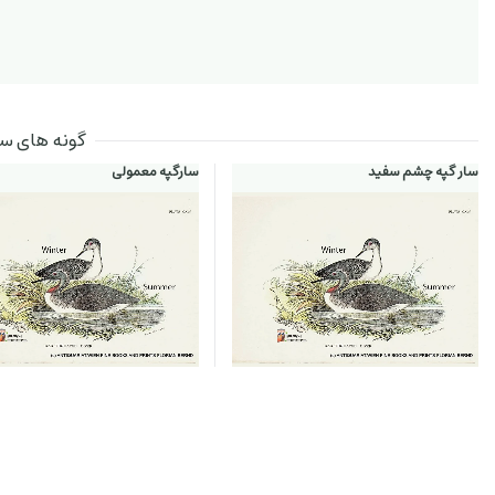
گونه های سارگپه‌ها 
سار گپه چشم سفید
سارگپه معمولی