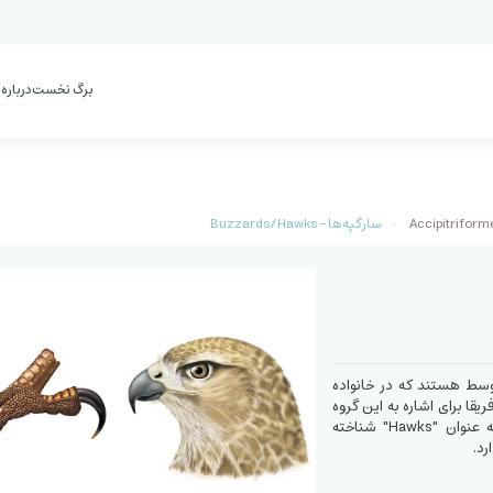
برگ نخست
درباره
سارگپه‌ها - Buzzards/Hawks
اندازه متوسط ​​هستند که در خانواده
B" بیشتر در اروپا، آسیا و آفریقا برای اشاره به این گروه
استفاده می‌شود، در حالی که در آمریکای شمالی، پرندگان مشابه اغلب به عنوان "Hawks" شناخته
رد.