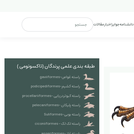
 دانشنامه
جوایز
اخبار
مقالات
طبقه بندی علمی پرندگان (تاکسونومی )
راسته غواص-gaviiformes
راسته کشیم-podicipediformes
راسته کبوتردریایی -procellariiformes
راسته پلیکان -pelecaniformes
راسته بوبی-Suliformes
راسته لک لک - ciconiiformes
راسته غاز -anseriformes