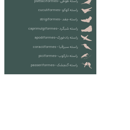
راسته طوطی -psittaciformes
راسته کوکو -cuculiformes
راسته جغد -strigiformes
راسته شبگرد -caprimulgiformes
راسته بادخورک-apodiformes
راسته سبزقبا - coraciiformes
راسته دارکوب -piciformes
راسته گنجشک -passeriformes