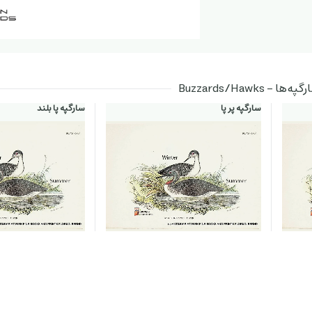
- Buzzards/Hawks
سارگپه پر پا
سارگپه پا بلند