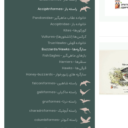
راسته باز -Accipitriformes
خانواده عقاب ماهیگیر-Pandionidae
خانواده باز -Accipitridae
کورکورها- Kites
کرکس‌ها (لاشخورها)-Vultures
خانواده قوش-True Hawks
سارگپه‌ها - Buzzards/Hawks
بازهای ماهی‌گیر - Fish Eagles
سنقرها - Harriers
قرقی‌ها - Hawks
سارگپه های زنبورخوار - Honey-buzzards
راسته شاهین -falconiformes
راسته ماکیان -galliformes
راسته درنا- gruiformes
راسته آبچلیک -charadriiformes
راسته کبوتر -columbiformes