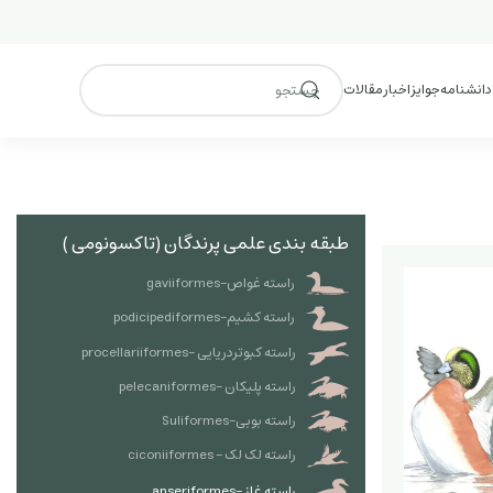
 دانشنامه
جوایز
اخبار
مقالات
طبقه بندی علمی پرندگان (تاکسونومی )
راسته غواص-gaviiformes
راسته کشیم-podicipediformes
راسته کبوتردریایی -procellariiformes
راسته پلیکان -pelecaniformes
راسته بوبی-Suliformes
راسته لک لک - ciconiiformes
راسته غاز -anseriformes