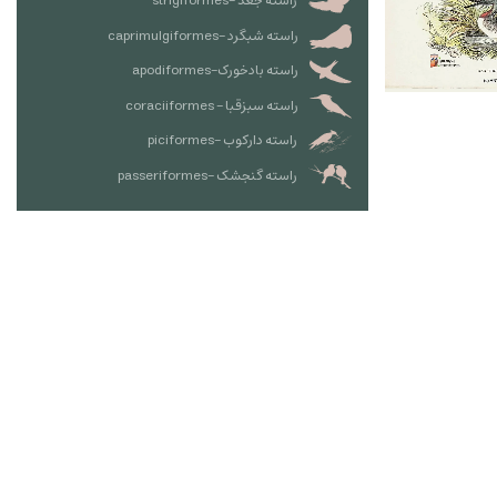
راسته جغد -strigiformes
راسته شبگرد -caprimulgiformes
راسته بادخورک-apodiformes
راسته سبزقبا - coraciiformes
راسته دارکوب -piciformes
راسته گنجشک -passeriformes