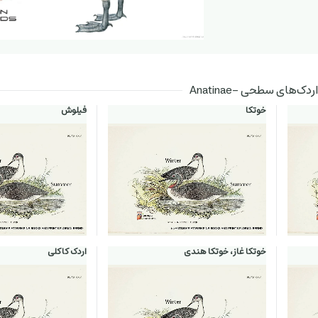
ک‌های سطحی -Anatinae
خوتکا
فیلوش
خوتکا غاز، خوتکا هندی
اردک کاکلی