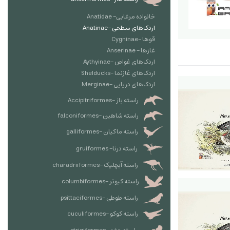
خانواده مرغابی- Anatidae
اردک‌های سطحی -Anatinae
قوها -Cygninae
غازها - Anserinae
اردک‌های غواص -Aythyinae
اردک‌های غازنما -Shelducks
اردک‌های دریایی -Merginae
راسته باز -Accipitriformes
راسته شاهین -falconiformes
راسته ماکیان -galliformes
راسته درنا- gruiformes
راسته آبچلیک -charadriiformes
راسته کبوتر -columbiformes
راسته طوطی -psittaciformes
راسته کوکو -cuculiformes