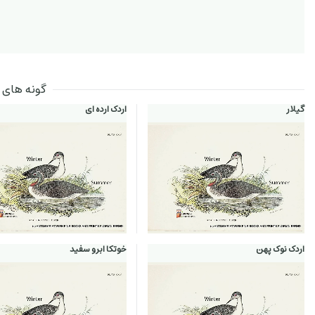
گونه های ارد
گیلار
اردک ارده ای
اردک نوک پهن
خوتکا ابرو سفید