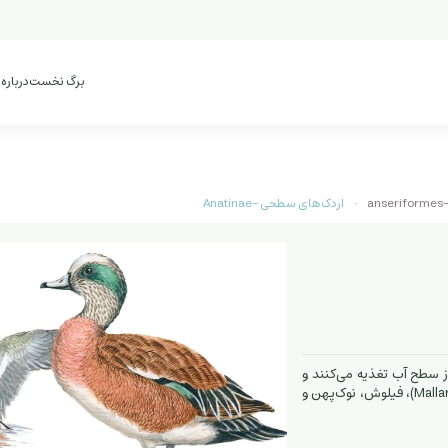
برگ نخست
درباره
an
اردک‌های سطحی -Anatinae
معمولاً از سطح آب تغذیه می‌کنند و
برای بلند شدن از آب به یک دوره دویدن کوتاه نیاز دارند. مانند اردک سرسبز (Mallard)، فیلوش، نوک‌پهن و