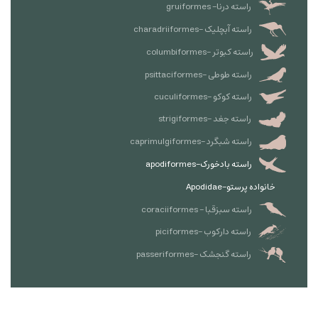
راسته درنا- gruiformes
راسته آبچلیک -charadriiformes
راسته کبوتر -columbiformes
راسته طوطی -psittaciformes
راسته کوکو -cuculiformes
راسته جغد -strigiformes
راسته شبگرد -caprimulgiformes
راسته بادخورک-apodiformes
خانواده پرستو-Apodidae
راسته سبزقبا - coraciiformes
راسته دارکوب -piciformes
راسته گنجشک -passeriformes