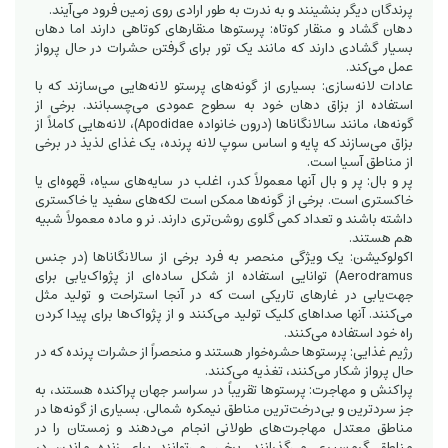
پرندگان دیگر بنشینند و به ندرت به طور ارادی روی زمین فرود می‌آیند.
دهان گشاد و منقار کوتاه: پرستوها منقارهای کوتاهی دارند اما دهان
بسیار گشادی دارند که مانند یک تور برای گرفتن حشرات در حال پرواز
عمل می‌کند.
عادات لانه‌سازی: بسیاری از گونه‌های پرستو لانه‌هایی می‌سازند که با
استفاده از بزاق دهان خود به سطوح عمودی می‌چسبانند. برخی از
گونه‌ها، مانند سالانگاناها (درون خانواده Apodidae)، لانه‌هایی کاملاً از
بزاق می‌سازند که پایه و اساس سوپ لانه پرنده، یک غذای لذیذ در برخی
از مناطق آسیا است.
پر و بال: پر و بال آنها معمولاً کدر، اغلب در سایه‌های سیاه، قهوه‌ای یا
خاکستری است. برخی از گونه‌ها ممکن است لکه‌های سفید یا خاکستری
داشته باشند و تعداد کمی گلوی روشن‌تری دارند. نر و ماده معمولاً شبیه
هم هستند.
اکولوکیشن: یک ویژگی منحصر به فرد برخی از سالانگاناها (در جنس
Aerodramus) توانایی استفاده از شکل ساده‌ای از پژواک‌یابی برای
جهت‌یابی در غارهای تاریکی است که در آنجا استراحت و تولید مثل
می‌کنند. آنها صداهای کلیک تولید می‌کنند و از پژواک‌ها برای پیدا کردن
راه خود استفاده می‌کنند.
رژیم غذایی: پرستوها حشره‌خوار هستند و منحصراً از حشرات پرنده که در
حال پرواز شکار می‌کنند، تغذیه می‌کنند.
پراکنش و مهاجرت: پرستوها تقریباً در سراسر جهان پراکنده هستند، به
جز سردترین و بی‌درخت‌ترین مناطق نیمکره شمالی. بسیاری از گونه‌ها در
مناطق معتدل مهاجرت‌های طولانی انجام می‌دهند و زمستان را در
مناطق گرمسیری می‌گذرانند. برخی می‌توانند برای زنده ماندن در