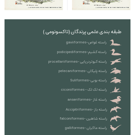
طبقه بندی علمی پرندگان (تاکسونومی )
راسته غواص-gaviiformes
راسته کشیم-podicipediformes
راسته کبوتردریایی -procellariiformes
راسته پلیکان -pelecaniformes
راسته بوبی-Suliformes
راسته لک لک - ciconiiformes
راسته غاز -anseriformes
راسته باز -Accipitriformes
راسته شاهین -falconiformes
راسته ماکیان -galliformes