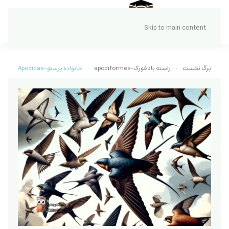
Skip to main content
برگ نخست
راسته بادخورک-apodiformes
خانواده پرستو-Apodidae