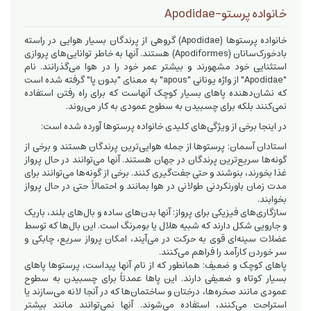
خانواده پرستو-Apodidae
خانواده پرستوها (Apodidae) گروهی از پرندگان بسیار هوایی در راسته
بادخورک‌سانان (Apodiformes) هستند. آنها به خاطر توانایی‌های پروازی
استثنایی خود مشهورند و بیشتر عمر خود را در هوا می‌گذرانند. نام
"Apodidae" از واژه یونانی "apous" به معنای "بدون پا" گرفته شده است
که نشان‌دهنده پاهای بسیار کوچک آنهاست که برای راه رفتن استفاده
نمی‌کنند بلکه برای چسبیدن به سطوح عمودی به کار می‌روند.
در اینجا برخی از ویژگی‌های کلیدی خانواده پرستوها آورده شده است:
استادان آسمان: پرستوها از جمله هوایی‌ترین پرندگان هستند و برخی از
گونه‌ها سریع‌ترین پرندگان در جهان هستند. آنها می‌توانند در حال پرواز
غذا بخورند، بنوشند و حتی جفت‌گیری کنند. برخی از گونه‌ها می‌توانند برای
مدت زمان باورنکردنی طولانی در هوا بمانند و احتمالاً حتی در حال پرواز
بخوابند.
سازگاری‌های فیزیکی برای پرواز: آنها بدن‌های ساده و بال‌های بلند، باریک
و جارویی شکل دارند که شبیه هلال یا بومرنگ است. این بال‌ها که توسط
عضلات سینه‌ای قوی به حرکت در می‌آیند، امکان پرواز سریع، چابکی و
سر خوردن کارآمد را فراهم می‌کنند.
پاهای کوچک و ضعیف: همانطور که از نام آنها پیداست، پرستوها پاهای
بسیار کوتاه و ضعیفی دارند. این پاها عمدتاً برای چسبیدن به سطوح
عمودی مانند صخره‌ها، درختان و ساختمان‌ها که در آنجا لانه می‌سازند یا
استراحت می‌کنند، استفاده می‌شوند. آنها نمی‌توانند مانند بیشتر