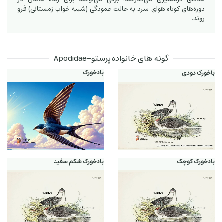
دوره‌های کوتاه هوای سرد به حالت خمودگی (شبیه خواب زمستانی) فرو
روند.
گونه های خانواده پرستو-Apodidae
بادخورک
باخورک دودی
بادخورک کوچک
بادخورک شکم سفید