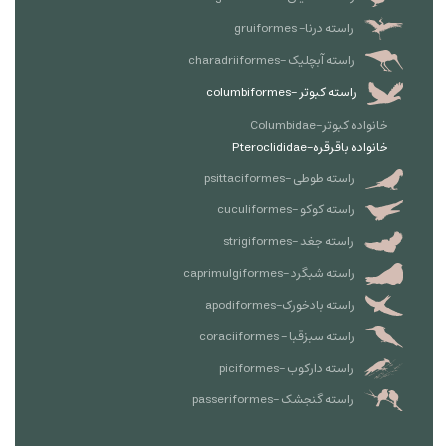
راسته درنا- gruiformes
راسته آبچلیک -charadriiformes
راسته کبوتر -columbiformes
خانواده کبوتر-Columbidae
خانواده باقرقره‌-Pteroclididae
راسته طوطی -psittaciformes
راسته کوکو -cuculiformes
راسته جغد -strigiformes
راسته شبگرد -caprimulgiformes
راسته بادخورک-apodiformes
راسته سبزقبا - coraciiformes
راسته دارکوب -piciformes
راسته گنجشک -passeriformes