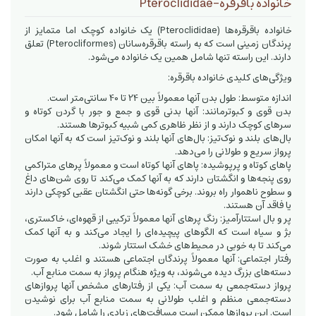
خانواده باقرقره‌-Pteroclididae
خانواده باقرقره‌ها (Pteroclididae) یک خانواده کوچک اما متمایز از
پرندگان زمینی است که به راسته باقرقره‌سانان (Pterocliformes) تعلق
دارند. این راسته تنها شامل همین یک خانواده می‌شود.
ویژگی‌های کلیدی خانواده باقرقره:
اندازه متوسط: طول بدن آنها معمولاً بین 24 تا 40 سانتی‌متر است.
بدن قوی و کبوترمانند: آنها بدنی قوی و جمع و جور با گردن کوتاه و
سرهای کوچک دارند و از نظر ظاهری کمی شبیه کبوترها هستند.
بال‌های بلند و نوک‌تیز: بال‌های آنها بلند و نوک‌تیز است که به آنها امکان
پرواز سریع و طولانی را می‌دهد.
پاهای کوتاه و پرپوشیده: پاهای آنها کوتاه است و معمولاً پرهای متراکمی
روی پنجه‌ها و انگشتان دارند که به آنها کمک می‌کند تا روی شن‌های داغ
و سطوح ناهموار راه بروند. برخی گونه‌ها حتی انگشتان عقبی کوچکی دارند
یا فاقد آن هستند.
پر و بال استتارآمیز: رنگ پرهای آنها معمولاً ترکیبی از قهوه‌ای، خاکستری،
بژ و سیاه است که الگوهای پیچیده‌ای را ایجاد می‌کند و به آنها کمک
می‌کند تا به خوبی در محیط‌های خشک استتار شوند.
رفتار اجتماعی: آنها معمولاً پرندگان اجتماعی هستند و اغلب به صورت
دسته‌های بزرگ دیده می‌شوند، به ویژه هنگام پرواز به سمت منابع آب.
پرواز دسته‌جمعی به سمت آب: یکی از رفتارهای مشخص آنها پروازهای
دسته‌جمعی منظم و اغلب طولانی به سمت منابع آب برای نوشیدن
است. این پروازها ممکن است مسافت‌های زیادی را شامل شود.