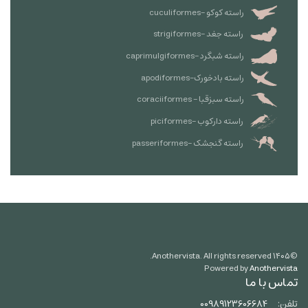
راسته کوکو -cuculiformes
راسته جغد -strigiformes
راسته شبگرد -caprimulgiformes
راسته بادخورک-apodiformes
راسته سبزقبا - coraciiformes
راسته دارکوب -piciformes
راسته گنجشک -passeriformes
Anothervista. All rights reserved.
۱۴۰۵
©
Powered by
Anothervista
تماس با ما
تلفن:
00989123606684