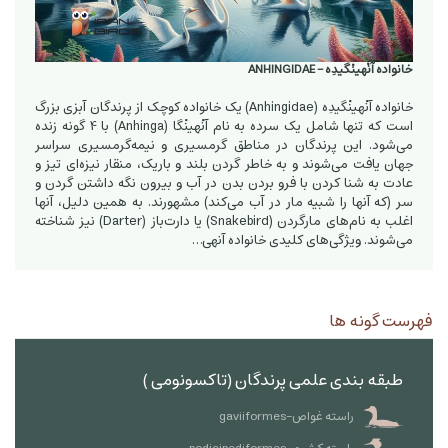
خانواده آنْهینْگیدِه - ANHINGIDAE
خانواده آنْهینْگیدِه (Anhingidae) یک خانواده کوچک از پرندگان آبزی بزرگ
است که تنها شامل یک سرده به نام آنْهینْگا (Anhinga) با 4 گونه زنده
می‌شود. این پرندگان در مناطق گرمسیری و نیمه‌گرمسیری سراسر
جهان یافت می‌شوند و به خاطر گردن بلند و باریک، منقار نیزه‌ای تیز و
عادت به شنا کردن با فرو بردن بدن در آب و بیرون نگه داشتن گردن و
سر (که آنها را شبیه مار در آب می‌کند) مشهورند. به همین دلیل، آنها
اغلب به نام‌های مارگردن (Snakebird) یا دارت‌باز (Darter) نیز شناخته
می‌شوند. ویژگی‌های کلیدی خانواده آنهی…
فهرست گونه ها
طبقه بندی علمی پرندگان (تاکسونومی )
راسته غواص-gaviiformes