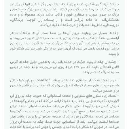
جغدها پرندگان شکاری شب پروازند که البته برخی گونه‌های انها در روز نیز
پرواز می‌کنند. بال‌ها بلند و گرد، دم کوتاه، پاهای پردار، سر بزرگ با چشمانی
بزرگ در جلوی صورت و منقاری قوی و قلاب مانند دارند. معمولاً نر و ماده
همشکل‌اند. اما ماده بزرگتر است و از پستانداران كوچك، پرندگان،
دوزیستان، ماهی‌ها حشرات و خرچنگ‌ها تغذیه می‌کنند.
جغدها بسیار تیز پروازند، پرواز آن‌ها بی صدا است. آن‌ها برخلاف ظاهر
آرامشان، هنگام شکار، با سرعت زیادی به سمت صیدشان شیرجه می‌روند و
در یک چشم به هم زدن، آن را به چنگ می‌آورند جغدها قدرت بینایـی زیادی
دارند. این قدرت باعث می‌شود که آن‌ها حتّی در تاریکی شب بتوانند شکار خود
را ببیند.
- چشمان جغد قابلیت حركت در حدقه راندارند. به‌همین دلیل جغدها گردن
قابل اعطافی دارند كه سر 270 درجه روی آن می‌چرخد و به جغد در دیدن
محیط اطراف كمك می‌كند.
- در جغدها به خاطر لبه‌های دندانه‌دار پرها، اغتشاشات جریان هوا خنثی
شده و جریان‌های بسیار كوچك تبدیل می‌شوند كه صدایی غیر قابل شنیدن
برای طعمع می‌كند.
- تعداد زیاد سلول‌های شنوایی و صفحه استخوانی که صورت جغد بر روی آن
قرار دارد، قدرت شنوایی جغد را به حدیا كارآمد می‌كند كه در بعضی گونه‌ها در
تاریكی كامل نیز به آن‌ها امكان شكار می‌دهد. صفحه استخوانی مانند دیش
عمل کرده و صداها را جمع آوری کرده، تقویت می‌کند و به سمت گوش‌ها
هدایت می‌نماید. عضلاتی وجود دارند که صفحه استخوانی را برای دریافت بهتر
صداها تنظیم می‌کند. بعد از شناسایی جهت صدا، جغد به سمت آن پرواز
می‌کند. در صورتی که شکار حرکت کند یا جهتش را عوض کند پرنده با اطلاعات