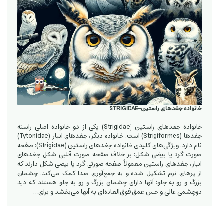
خانواده جغدهای راستین-STRIGIDAE
خانواده جغدهای راستین (Strigidae) یکی از دو خانواده اصلی راسته
جغدها (Strigiformes) است. خانواده دیگر، جغدهای انبار (Tytonidae)
نام دارد. ویژگی‌های کلیدی خانواده جغدهای راستین (Strigidae): صفحه
صورت گرد یا بیضی شکل: بر خلاف صفحه صورت قلبی شکل جغدهای
انبار، جغدهای راستین معمولاً صفحه صورتی گرد یا بیضی شکل دارند که
از پرهای نرم تشکیل شده و به جمع‌آوری صدا کمک می‌کند. چشمان
بزرگ و رو به جلو: آنها دارای چشمان بزرگ و رو به جلو هستند که دید
دوچشمی عالی و حس عمق فوق‌العاده‌ای به آنها می‌بخشد و برای…