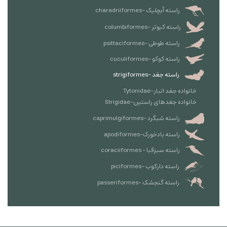
راسته آبچلیک -charadriiformes
راسته کبوتر -columbiformes
راسته طوطی -psittaciformes
راسته کوکو -cuculiformes
راسته جغد -strigiformes
خانواده جغد انبار-Tytonidae
خانواده جغدهای راستین-Strigidae
راسته شبگرد -caprimulgiformes
راسته بادخورک-apodiformes
راسته سبزقبا - coraciiformes
راسته دارکوب -piciformes
راسته گنجشک -passeriformes