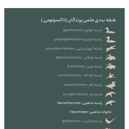
طبقه بندی علمی پرندگان (تاکسونومی )
راسته غواص-gaviiformes
راسته کشیم-podicipediformes
راسته کبوتردریایی -procellariiformes
راسته پلیکان -pelecaniformes
راسته بوبی-Suliformes
راسته لک لک - ciconiiformes
راسته غاز -anseriformes
راسته باز -Accipitriformes
راسته شاهین -falconiformes
خانواده شاهین-Falconidae
راسته ماکیان -galliformes