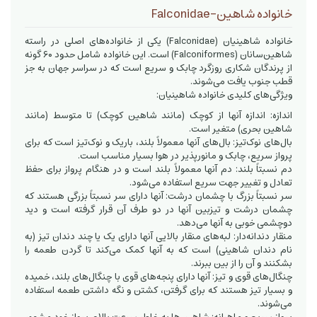
خانواده شاهین-Falconidae
خانواده شاهینیان (Falconidae) یکی از خانواده‌های اصلی در راسته
شاهین‌سانان (Falconiformes) است. این خانواده شامل حدود ۶۰ گونه
از پرندگان شکاری روزگرد چابک و سریع است که در سراسر جهان به جز
قطب جنوب یافت می‌شوند.
ویژگی‌های کلیدی خانواده شاهینیان:
اندازه: اندازه آنها از کوچک (مانند شاهین کوچک) تا متوسط (مانند
شاهین بحری) متغیر است.
بال‌های نوک‌تیز: بال‌های آنها معمولاً بلند، باریک و نوک‌تیز است که برای
پرواز سریع، چابک و مانورپذیر در هوا بسیار مناسب است.
دم نسبتاً بلند: دم آنها معمولاً بلند است و در هنگام پرواز برای حفظ
تعادل و تغییر جهت سریع استفاده می‌شود.
سر نسبتاً بزرگ با چشمان درشت: آنها دارای سر نسبتاً بزرگی هستند که
چشمان درشت و تیزبین آنها در دو طرف آن قرار گرفته است و دید
دوچشمی خوبی به آنها می‌دهد.
منقار دندانه‌دار: لبه‌های منقار بالایی آنها دارای یک یا چند دندان تیز (به
نام دندان شاهینی) است که به آنها کمک می‌کند تا گردن طعمه را
بشکنند و آن را از بین ببرند.
چنگال‌های قوی و تیز: آنها دارای پنجه‌های قوی با چنگال‌های بلند، خمیده
و بسیار تیز هستند که برای گرفتن، کشتن و نگه داشتن طعمه استفاده
می‌شوند.