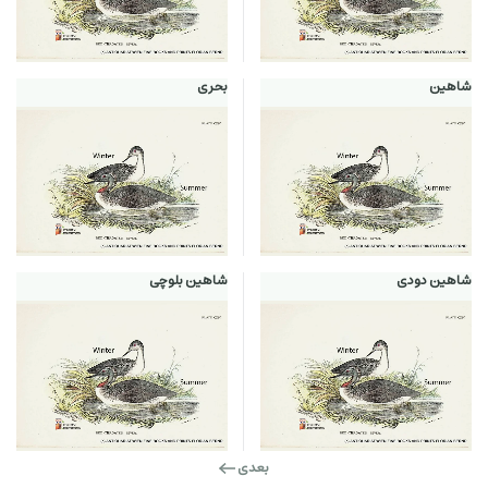
شاهین
بحری
شاهین دودی
شاهین بلوچی
بعدی