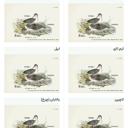
ترم تای
لیل
لاچین
بالابان (چرخ)