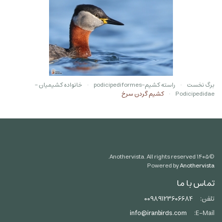
برگ نخست
راسته کشیم-podicipediformes
خانواده کشیمیان -
Podicipedidae
کشیم گردن سرخ
Anothervista. All rights reserved.
۱۴۰۵
©
Powered by
Anothervista
تماس با ما
تلفن:
00989123606684
info@iranbirds.com
E-Mail: