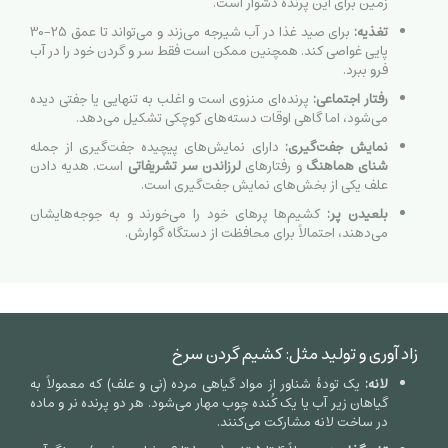
زمین برای این پرنده دشوار است.
تغذیه:
برای صید غذا در آب شیرجه می‌زند و می‌تواند تا عمق
25
−
30
پایی غواصی کند. همچنین ممکن است فقط سر و گردن خود را در آب
فرو ببرد.
رفتار اجتماعی:
پرنده‌ای منزوی است و اغلب به تنهایی یا جفتی دیده
می‌شود، اما گاهی اوقات دسته‌های کوچکی تشکیل می‌دهد.
نمایش جفت‌گیری:
دارای نمایش‌های پیچیده جفت‌گیری از جمله
شنای هماهنگ
و رفتارهای
لرزاندن سر تشریفاتی
است. هدیه دادن
علف یکی از بخش‌های نمایش جفت‌گیری است.
بلعیدن پر:
کشیم‌ها پرهای خود را می‌خورند و به جوجه‌هایشان
می‌دهند، احتمالاً برای محافظت از دستگاه گوارش.
زاد آوری و تولید مثل: کشیم گردن سرخ
لانه:
یک تودهٔ شناور از مواد گیاهی مرده (نی و علف) که معمولاً به
گیاهان زیر آب یا یک کُنده چوب مهار می‌شود. هر دو پرنده نر و ماده
در ساخت لانه مشارکت می‌کنند.