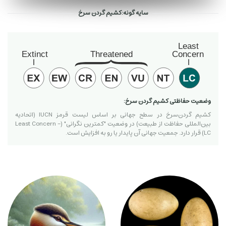
سایه گونه:کشیم گردن سرخ
وضعیت حفاظتی کشیم گردن سرخ:
کشیم گردن‌سرخ در سطح جهانی بر اساس لیست قرمز IUCN (اتحادیه
بین‌المللی حفاظت از طبیعت) در وضعیت "کمترین نگرانی" (Least Concern -
LC) قرار دارد. جمعیت جهانی آن پایدار یا رو به افزایش است.