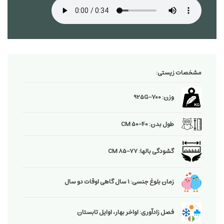
مشخصات زیستی:
وزن: 700−925G
طول بدن: 40−50 CM
گشودگی بالها: 77−85 CM
زمان بلوغ جنسی: 1 سال گاهی اوقات دو سال
فصل زادآوری: اواخر بهار، اوایل تابستان