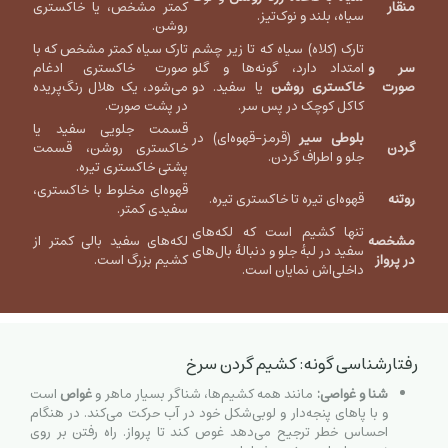
منقار
کمتر مشخص، یا خاکستری
سیاه، بلند و نوک‌تیز.
روشن.
تارک (کلاه) سیاه که تا زیر چشم
تارک سیاه کمتر مشخص که با
سر و
امتداد دارد، گونه‌ها و گلو
صورت خاکستری ادغام
صورت
خاکستری روشن
یا سفید. دو
می‌شود، یک هلال رنگ‌پریده
کاکل کوچک در پس سر.
در پشت صورت.
قسمت جلویی سفید یا
بلوطی سیر
(قرمز-قهوه‌ای) در
گردن
خاکستری روشن، قسمت
جلو و اطراف گردن.
پشتی خاکستری تیره.
قهوه‌ای مخلوط با خاکستری،
روتنه‌
قهوه‌ای تیره تا خاکستری تیره.
سفیدی کمتر.
تنها کشیم است که لکه‌های
مشخصه
لکه‌های سفید بالی کمتر از
سفید در لبهٔ جلو و دنبالهٔ بال‌های
در پرواز
کشیم بزرگ است.
داخلی‌اش نمایان است.
رفتارشناسی گونه: کشیم گردن سرخ
شنا و غواصی:
مانند همه کشیم‌ها، شناگر بسیار ماهر و
غواص
است
و با پاهای پنجه‌دار و لوبی‌شکل خود در آب حرکت می‌کند. در هنگام
احساس خطر ترجیح می‌دهد غوص کند تا پرواز. راه رفتن بر روی