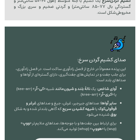
کشیم گردن‌سرخ
یک کشیم با جثه متوسط (طول
40
−
50
سانتی‌متر و
گستردگی بال
77
−
85
سانتی‌متر) و گردنی ضخیم و سری بزرگ و
مخروطی‌شکل است.
صدای کشیم گردن سرخ:
این پرنده معمولاً در خارج از فصل زادآوری ساکت است. در فصل زادآوری،
برای جلب جفت و در نمایش‌های جفت‌گیری، دارای گستره‌ای از آواها و
صداهای بلند است:
آوای شاخص:
یک
نالهٔ بلند و شیون‌مانند
شبیه «
کی-آر
» (kee-arr)
یا «
کری-آر
» (kree-arr).
سایر آواها:
صداهای جیرجیر، غرش، جیغ و صداهای
غرغر و
قوقولی‌کوک
یا
شیهه کشیدن سریع
که گاهی بلندتر شده و به شکل
بوق
شنیده می‌شود.
برای ارتباط بین جفت‌ها و با جوجه‌ها، صداهای ملایم‌تر «
ووپ
»
(wup) یا «
هووپ
» (whup) تولید می‌کند.