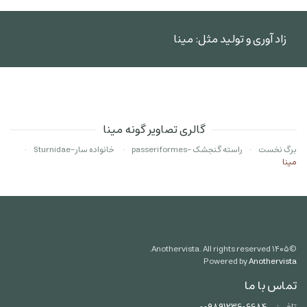
زاد آوری و تولید مثل: مینا
گالری تصاویر گونه مینا
برگ نخست
راسته گنجشک -passeriformes
خانواده سار-Sturnidae
مینا
Anothervista. All rights reserved.
۱۴۰۵
©
Powered by
Anothervista
تماس با ما