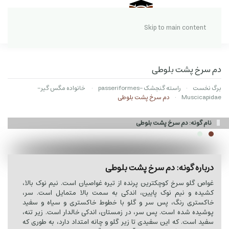
Skip to main content
دم سرخ پشت بلوطی
برگ نخست
راسته گنجشک -passeriformes
خانواده مگس گیر-
Muscicapidae
دم سرخ پشت بلوطی
نام گونه: دم سرخ پشت بلوطی
درباره گونه: دم سرخ پشت بلوطی
غواص گلو سرخ کوچکترین پرنده از تیره غواصیان است. نیم نوک بالا،
کشیده و نیم نوک پایین، اندکی به سمت بالا متمایل است. سر،
خاکستری رنگ، پس سر و گلو با خطوط خاکستری و سیاه و سفید
پوشیده شده است. پس سر، در زمستان، اندکی خالدار است. زیر تنه،
سفید است. که این سفیدی تا زیر گلو و چانه امتداد دارد، به طوری که