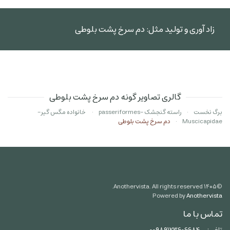
زاد آوری و تولید مثل: دم سرخ پشت بلوطی
گالری تصاویر گونه دم سرخ پشت بلوطی
برگ نخست
راسته گنجشک -passeriformes
خانواده مگس گیر-
Muscicapidae
دم سرخ پشت بلوطی
Anothervista. All rights reserved.
۱۴۰۵
©
Powered by
Anothervista
تماس با ما