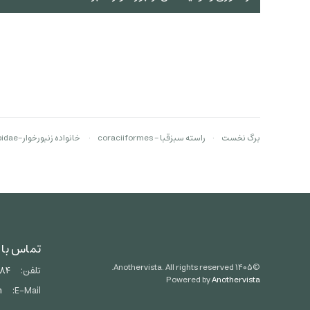
برگ نخست
راسته سبزقبا - coraciiformes
خانواده زنبورخوار-Meropidae
تماس با 
Anothervista. All rights reserved.
۱۴۰۵
©
تلفن:
684
Powered by
Anothervista
m
E-Mail: