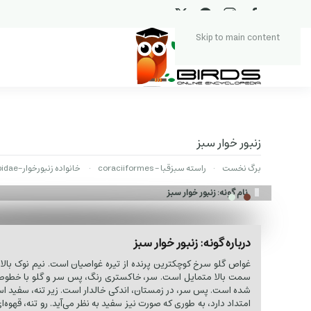
Skip to main content
زنبور خوار سبز
برگ نخست
راسته سبزقبا - coraciiformes
خانواده زنبورخوار-Meropidae
نام گونه: زنبور خوار سبز
درباره گونه: زنبور خوار سبز
غواص گلو سرخ کوچکترین پرنده از تیره غواصیان است. نیم نوک بالا،
سمت بالا متمایل است. سر، خاکستری رنگ، پس سر و گلو با خطوط
شده است. پس سر، در زمستان، اندکی خالدار است. زیر تنه، سفید است
امتداد دارد، به طوری که صورت نیز سفید به نظر می‌آید. رو تنه، قهوه