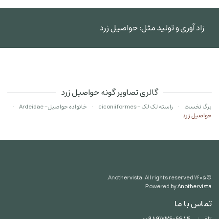
زاد آوری و تولید مثل: حواصیل زرد
گالری تصاویر گونه حواصیل زرد
برگ نخست
راسته لک لک - ciconiiformes
خانواده حواصیل- Ardeidae
حواصیل زرد
Anothervista. All rights reserved.
۱۴۰۵
©
Powered by
Anothervista
تماس با ما