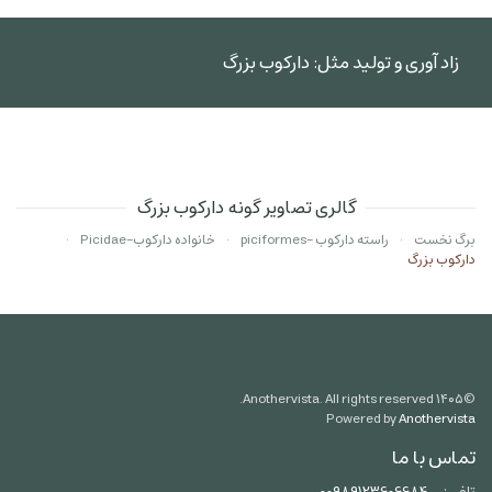
زاد آوری و تولید مثل: دارکوب بزرگ
گالری تصاویر گونه دارکوب بزرگ
برگ نخست
راسته دارکوب -piciformes
خانواده دارکوب-Picidae
دارکوب بزرگ
Anothervista. All rights reserved.
۱۴۰۵
©
Powered by
Anothervista
تماس با ما