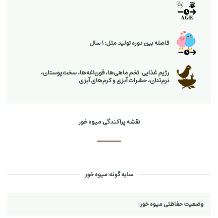
فاصله بین دوره تولید مثل: 1 سال
رژیم غذایی: تخم ماهی‌ها، قورباغه‌ها، سخت‌پوستان،
نرم‌تنان، حشرات آبزی و كرم‌های آبزی
نقشه پراکندگی:میوه خور
سایه گونه:میوه خور
وضعیت حفاظتی میوه خور: