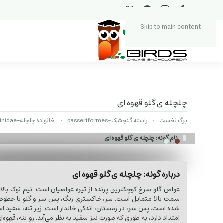
Skip to main content
چلچله ی گلو قهوه ای
برگ نخست
راسته گنجشک -passeriformes
خانواده چلچله‌-Hirundinidae
نام گونه: چلچله ی گلو قهوه ای
درباره گونه: چلچله ی گلو قهوه ای
غواص گلو سرخ کوچکترین پرنده از تیره غواصیان است. نیم نوک بالا،
سمت بالا متمایل است. سر، خاکستری رنگ، پس سر و گلو با خطوط
شده است. پس سر، در زمستان، اندکی خالدار است. زیر تنه، سفید است
امتداد دارد، به طوری که صورت نیز سفید به نظر می‌آید. رو تنه، قهوه