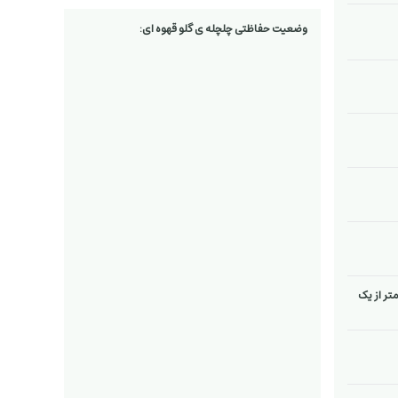
وضعیت حفاظتی چلچله ی گلو قهوه ای:
متر از یک