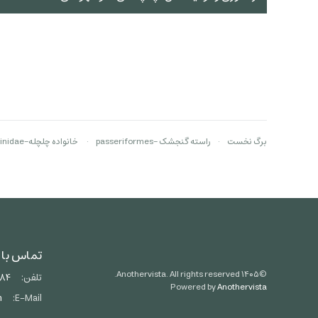
برگ نخست
راسته گنجشک -passeriformes
خانواده چلچله‌-Hirundinidae
تماس با 
Anothervista. All rights reserved.
۱۴۰۵
©
تلفن:
684
Powered by
Anothervista
m
E-Mail: