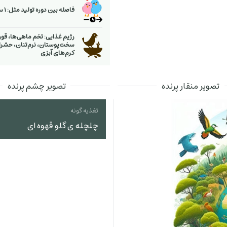
فاصله بین دوره تولید مثل: 1 سال
رژیم غذایی: تخم ماهی‌ها، قورب
سخت‌پوستان، نرم‌تنان، حشرا
كرم‌های آبزی
تصویر منقار پرنده
تصویر چشم پرنده
تغذیه گونه
چلچله ی گلو قهوه ای