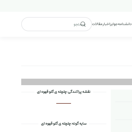
 دانشنامه
جوایز
اخبار
مقالات
نقشه پراکندگی:چلچله ی گلو قهوه ای
سایه گونه:چلچله ی گلو قهوه ای