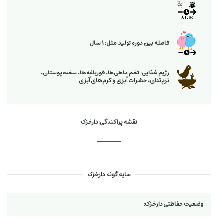
فاصله بین دوره تولید مثل: 1 سال
رژیم غذایی: تخم ماهی‌ها، قورباغه‌ها، سخت‌پوستان،
نرم‌تنان، حشرات آبزی و كرم‌های آبزی
نقشه پراکندگی:دارخزک
سایه گونه:دارخزک
وضعیت حفاظتی دارخزک: