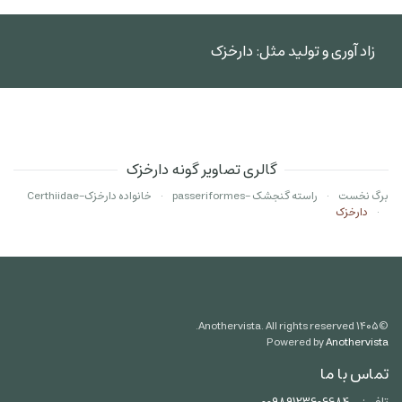
زاد آوری و تولید مثل: دارخزک
گالری تصاویر گونه دارخزک
برگ نخست
راسته گنجشک -passeriformes
خانواده دارخزک-Certhiidae
دارخزک
Anothervista. All rights reserved.
۱۴۰۵
©
Powered by
Anothervista
تماس با ما